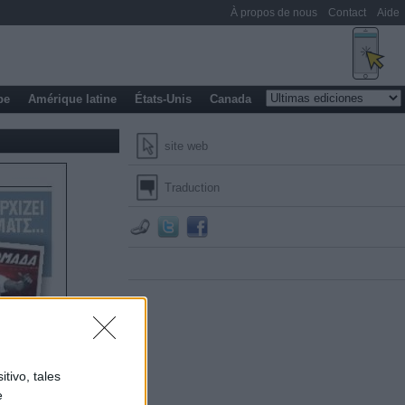
À propos de nous
Contact
Aide
pe
Amérique latine
États-Unis
Canada
site web
Traduction
tivo, tales
e