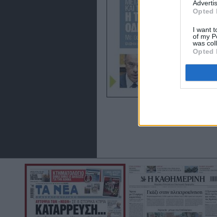
Advertis
Opted 
I want t
of my P
was col
Opted 