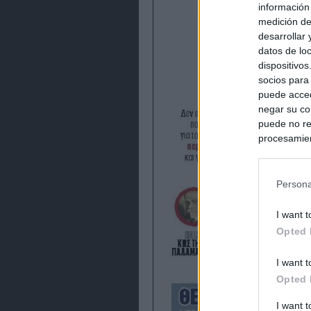
información
medición de
desarrollar
datos de loc
dispositivo
socios para
puede acced
negar su co
puede no re
procesamien
preferencia
política de 
Persona
I want t
Opted 
I want t
Opted 
I want 