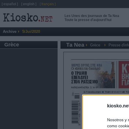
[ español ]
[ english ]
[ français ]
Les Unes des journaux de Ta Nea
Toute la presse d'aujourd'hui
Archive
5/Jui/2020
Grèce
Ta Nea
Grèce
Presse d'in
kiosko.ne
Nosotros y 
como cookie