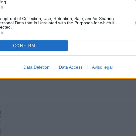
ing.
In
o opt-out of Collection, Use, Retention, Sale, and/or Sharing
ersonal Data that Is Unrelated with the Purposes for which it
lected.
In
CONFIRM
Data Deletion
Data Access
Aviso legal