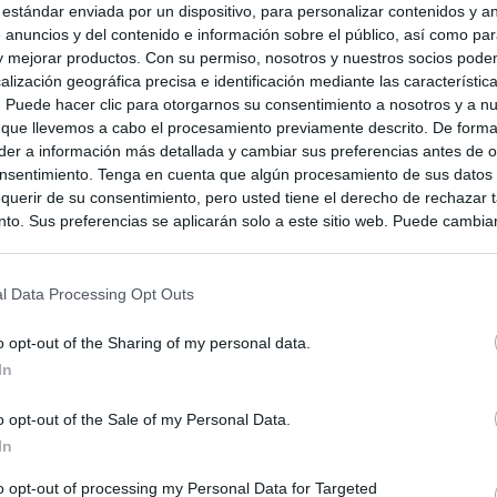
 estándar enviada por un dispositivo, para personalizar contenidos y a
 anuncios y del contenido e información sobre el público, así como pa
 y mejorar productos. Con su permiso, nosotros y nuestros socios podem
alización geográfica precisa e identificación mediante las característic
s. Puede hacer clic para otorgarnos su consentimiento a nosotros y a n
 que llevemos a cabo el procesamiento previamente descrito. De forma 
er a información más detallada y cambiar sus preferencias antes de o
nsentimiento. Tenga en cuenta que algún procesamiento de sus datos
querir de su consentimiento, pero usted tiene el derecho de rechazar t
to. Sus preferencias se aplicarán solo a este sitio web. Puede cambia
s en cualquier momento entrando de nuevo en este sitio web o visitan
privacidad.
l Data Processing Opt Outs
o opt-out of the Sharing of my personal data.
In
o opt-out of the Sale of my Personal Data.
In
to opt-out of processing my Personal Data for Targeted