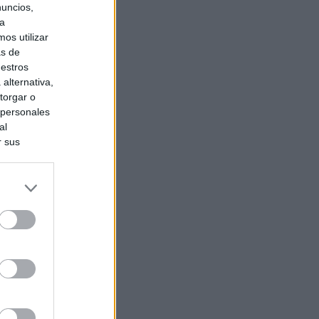
nuncios,
ra
os utilizar
as de
uestros
alternativa,
torgar o
 personales
al
r sus
do nuestra