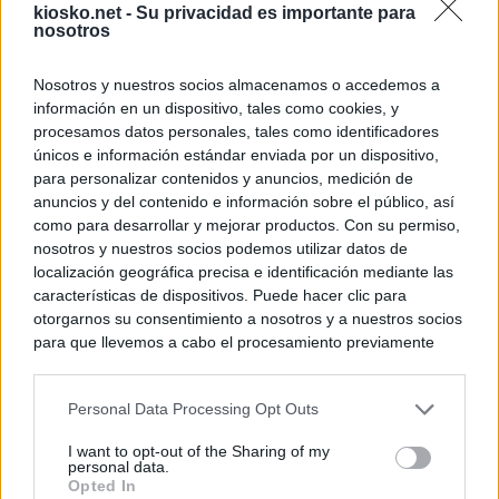
kiosko.net -
Su privacidad es importante para
nosotros
Nosotros y nuestros socios almacenamos o accedemos a
información en un dispositivo, tales como cookies, y
procesamos datos personales, tales como identificadores
únicos e información estándar enviada por un dispositivo,
para personalizar contenidos y anuncios, medición de
anuncios y del contenido e información sobre el público, así
como para desarrollar y mejorar productos. Con su permiso,
nosotros y nuestros socios podemos utilizar datos de
localización geográfica precisa e identificación mediante las
características de dispositivos. Puede hacer clic para
otorgarnos su consentimiento a nosotros y a nuestros socios
para que llevemos a cabo el procesamiento previamente
descrito. De forma alternativa, puede acceder a información
más detallada y cambiar sus preferencias antes de otorgar o
Personal Data Processing Opt Outs
negar su consentimiento. Tenga en cuenta que algún
procesamiento de sus datos personales puede no requerir
I want to opt-out of the Sharing of my
de su consentimiento, pero usted tiene el derecho de
personal data.
rechazar tal procesamiento. Sus preferencias se aplicarán
Opted In