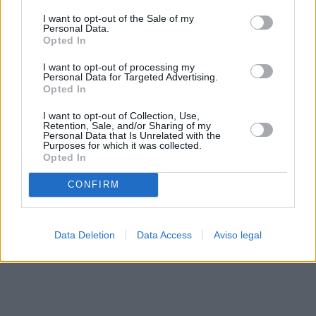
solo a este sitio web. Puede cambiar sus preferencias en
I want to opt-out of the Sale of my
cualquier momento entrando de nuevo en este sitio web o
Personal Data.
visitando nuestra política de privacidad.
Opted In
I want to opt-out of processing my
Personal Data for Targeted Advertising.
Opted In
I want to opt-out of Collection, Use,
Retention, Sale, and/or Sharing of my
Personal Data that Is Unrelated with the
Purposes for which it was collected.
Opted In
CONFIRM
Data Deletion
Data Access
Aviso legal