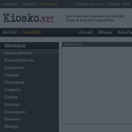
[ español ]
[ english ]
[ français ]
À propos de nous
Contact
Aide
Les Unes des journaux de Mexique
Toute la presse d'aujourd'hui
Archive
5/Jui/2020
Accueil
Afrique
Asie-Pa
publicidad
Mexique
Aguascalientes
Basse-Californie
Campeche
Chiapas
Chihuahua
Coahuila
Colima
Durango
Guanajuato
Guerrero
Hidalgo