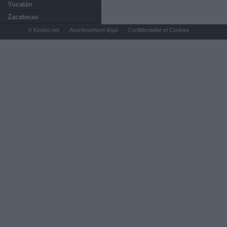
Yucatán
Zacatecas
© Kiosko.net
Avertissement légal
Confidentialité et Cookies