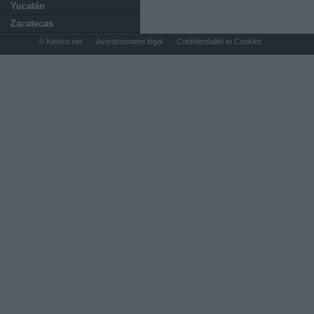
Yucatán
Zacatecas
© Kiosko.net
Avertissement légal
Confidentialité et Cookies