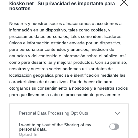
kiosko.net -
Su privacidad es importante para
nosotros
Nosotros y nuestros socios almacenamos o accedemos a
información en un dispositivo, tales como cookies, y
procesamos datos personales, tales como identificadores
únicos e información estándar enviada por un dispositivo,
para personalizar contenidos y anuncios, medición de
anuncios y del contenido e información sobre el público, así
como para desarrollar y mejorar productos. Con su permiso,
nosotros y nuestros socios podemos utilizar datos de
localización geográfica precisa e identificación mediante las
características de dispositivos. Puede hacer clic para
otorgarnos su consentimiento a nosotros y a nuestros socios
para que llevemos a cabo el procesamiento previamente
descrito. De forma alternativa, puede acceder a información
más detallada y cambiar sus preferencias antes de otorgar o
Personal Data Processing Opt Outs
negar su consentimiento. Tenga en cuenta que algún
procesamiento de sus datos personales puede no requerir
I want to opt-out of the Sharing of my
de su consentimiento, pero usted tiene el derecho de
personal data.
rechazar tal procesamiento. Sus preferencias se aplicarán
Opted In