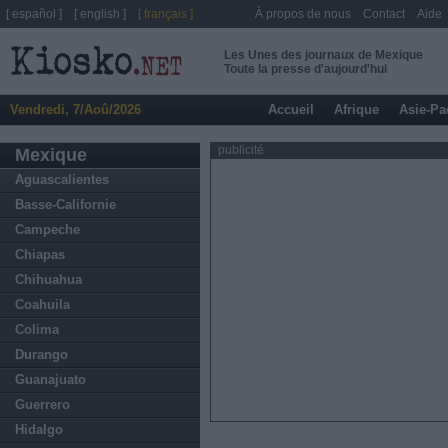
[ español ]
[ english ]
[ français ]
À propos de nous
Contact
Aide
Les Unes des journaux de Mexique
Toute la presse d'aujourd'hui
Vendredi, 7/Aoû/2026
Accueil
Afrique
Asie-Pa
publicité
Mexique
Aguascalientes
Basse-Californie
Campeche
Chiapas
Chihuahua
Coahuila
Colima
Durango
Guanajuato
Guerrero
Hidalgo