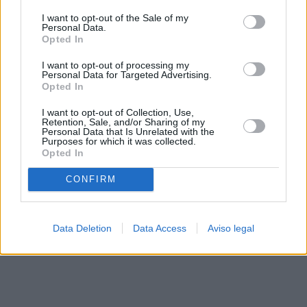
solo a este sitio web. Puede cambiar sus preferencias en
I want to opt-out of the Sale of my
cualquier momento entrando de nuevo en este sitio web o
Personal Data.
visitando nuestra política de privacidad.
Opted In
I want to opt-out of processing my
Personal Data for Targeted Advertising.
Opted In
I want to opt-out of Collection, Use,
Retention, Sale, and/or Sharing of my
Personal Data that Is Unrelated with the
Purposes for which it was collected.
Opted In
CONFIRM
Data Deletion
Data Access
Aviso legal