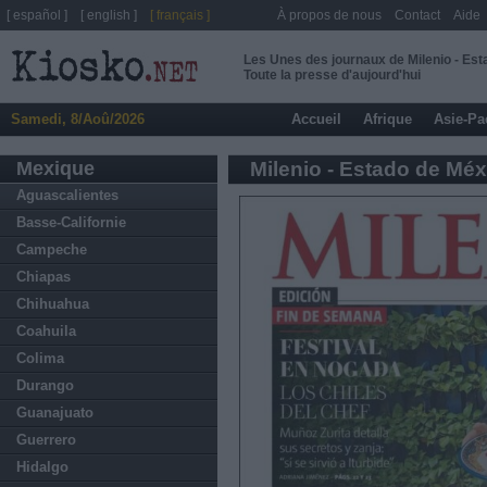
[ español ]
[ english ]
[ français ]
À propos de nous
Contact
Aide
Les Unes des journaux de Milenio - Es
Toute la presse d'aujourd'hui
Samedi, 8/Aoû/2026
Accueil
Afrique
Asie-Pa
Mexique
Milenio - Estado de Méx
Aguascalientes
Basse-Californie
Campeche
Chiapas
Chihuahua
Coahuila
Colima
Durango
Guanajuato
Guerrero
Hidalgo