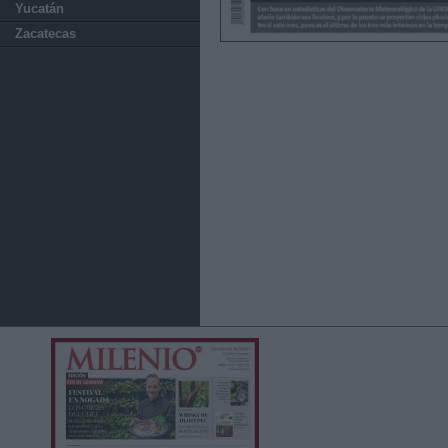
Yucatán
Zacatecas