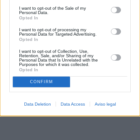
solo a este sitio web. Puede cambiar sus preferencias en
I want to opt-out of the Sale of my
cualquier momento entrando de nuevo en este sitio web o
Personal Data.
visitando nuestra política de privacidad.
Opted In
I want to opt-out of processing my
Personal Data for Targeted Advertising.
Opted In
I want to opt-out of Collection, Use,
Retention, Sale, and/or Sharing of my
Personal Data that Is Unrelated with the
Purposes for which it was collected.
Opted In
CONFIRM
Data Deletion
Data Access
Aviso legal