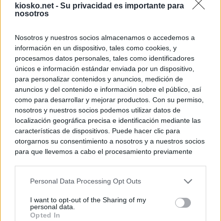
kiosko.net -
Su privacidad es importante para
nosotros
Nosotros y nuestros socios almacenamos o accedemos a
información en un dispositivo, tales como cookies, y
procesamos datos personales, tales como identificadores
únicos e información estándar enviada por un dispositivo,
para personalizar contenidos y anuncios, medición de
anuncios y del contenido e información sobre el público, así
como para desarrollar y mejorar productos. Con su permiso,
nosotros y nuestros socios podemos utilizar datos de
localización geográfica precisa e identificación mediante las
características de dispositivos. Puede hacer clic para
otorgarnos su consentimiento a nosotros y a nuestros socios
para que llevemos a cabo el procesamiento previamente
descrito. De forma alternativa, puede acceder a información
más detallada y cambiar sus preferencias antes de otorgar o
Personal Data Processing Opt Outs
negar su consentimiento. Tenga en cuenta que algún
procesamiento de sus datos personales puede no requerir
I want to opt-out of the Sharing of my
de su consentimiento, pero usted tiene el derecho de
personal data.
rechazar tal procesamiento. Sus preferencias se aplicarán
Opted In