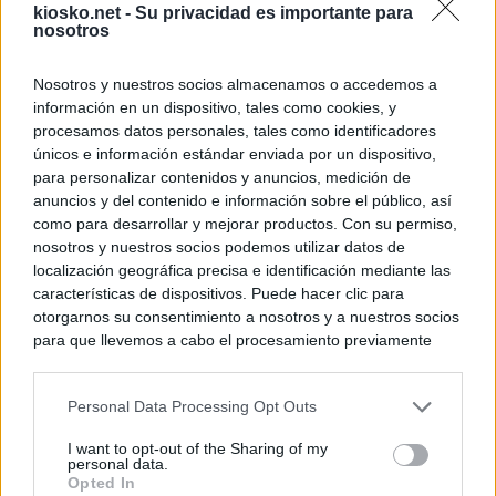
kiosko.net -
Su privacidad es importante para
nosotros
Nosotros y nuestros socios almacenamos o accedemos a
información en un dispositivo, tales como cookies, y
procesamos datos personales, tales como identificadores
únicos e información estándar enviada por un dispositivo,
para personalizar contenidos y anuncios, medición de
anuncios y del contenido e información sobre el público, así
como para desarrollar y mejorar productos. Con su permiso,
nosotros y nuestros socios podemos utilizar datos de
localización geográfica precisa e identificación mediante las
características de dispositivos. Puede hacer clic para
otorgarnos su consentimiento a nosotros y a nuestros socios
para que llevemos a cabo el procesamiento previamente
descrito. De forma alternativa, puede acceder a información
más detallada y cambiar sus preferencias antes de otorgar o
Personal Data Processing Opt Outs
negar su consentimiento. Tenga en cuenta que algún
procesamiento de sus datos personales puede no requerir
I want to opt-out of the Sharing of my
de su consentimiento, pero usted tiene el derecho de
personal data.
rechazar tal procesamiento. Sus preferencias se aplicarán
Opted In