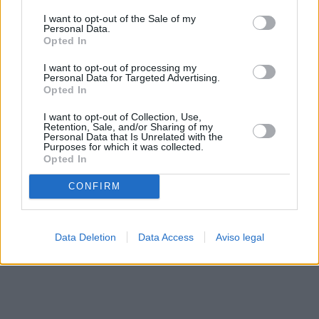
solo a este sitio web. Puede cambiar sus preferencias en
I want to opt-out of the Sale of my
cualquier momento entrando de nuevo en este sitio web o
Personal Data.
visitando nuestra política de privacidad.
Opted In
I want to opt-out of processing my
Personal Data for Targeted Advertising.
Opted In
I want to opt-out of Collection, Use,
Retention, Sale, and/or Sharing of my
Personal Data that Is Unrelated with the
Purposes for which it was collected.
Opted In
CONFIRM
Data Deletion
Data Access
Aviso legal