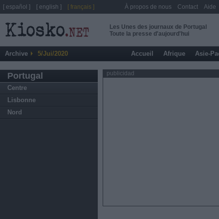
[ español ]
[ english ]
[ français ]
À propos de nous
Contact
Aide
Les Unes des journaux de Portugal
Toute la presse d'aujourd'hui
Archive
5/Jui/2020
Accueil
Afrique
Asie-Pa
publicidad
Portugal
Centre
Lisbonne
Nord