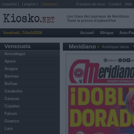
[ español ]
[ english ]
[ français ]
À propos de nous
Contact
Aide
Les Unes des journaux de Meridiano
Toute la presse d'aujourd'hui
Vendredi, 7/Aoû/2026
Accueil
Afrique
Asie-Pa
Venezuela
Meridiano
Amérique latine
Anzoategui
Apure
Aragua
Barinas
Bolívar
Carabobo
Caracas
Cojedes
Falcon
Guarico
Lara