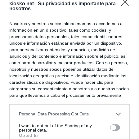
kiosko.net -
Su privacidad es importante para
nosotros
Nosotros y nuestros socios almacenamos o accedemos a
información en un dispositivo, tales como cookies, y
procesamos datos personales, tales como identificadores
únicos e información estándar enviada por un dispositivo,
para personalizar contenidos y anuncios, medición de
anuncios y del contenido e información sobre el público, así
como para desarrollar y mejorar productos. Con su permiso,
nosotros y nuestros socios podemos utilizar datos de
localización geográfica precisa e identificación mediante las
características de dispositivos. Puede hacer clic para
otorgarnos su consentimiento a nosotros y a nuestros socios
para que llevemos a cabo el procesamiento previamente
descrito. De forma alternativa, puede acceder a información
más detallada y cambiar sus preferencias antes de otorgar o
Personal Data Processing Opt Outs
negar su consentimiento. Tenga en cuenta que algún
procesamiento de sus datos personales puede no requerir
I want to opt-out of the Sharing of my
de su consentimiento, pero usted tiene el derecho de
personal data.
rechazar tal procesamiento. Sus preferencias se aplicarán
Opted In