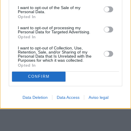
solo a este sitio web. Puede cambiar sus preferencias en
I want to opt-out of the Sale of my
cualquier momento entrando de nuevo en este sitio web o
Personal Data.
visitando nuestra política de privacidad.
Opted In
I want to opt-out of processing my
Personal Data for Targeted Advertising.
Opted In
I want to opt-out of Collection, Use,
Retention, Sale, and/or Sharing of my
Personal Data that Is Unrelated with the
Purposes for which it was collected.
Opted In
CONFIRM
Data Deletion
Data Access
Aviso legal