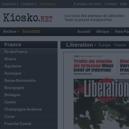
[ español ]
[ english ]
[ français ]
À propos de nous
Contact
Aide
Les Unes des journaux de Libération
Toute la presse d'aujourd'hui
Archive
5/Jui/2020
Accueil
Afrique
Asie-Pa
France
Libération
Europe
France
Île-de-France
Alsace
Aquitaine
Auvergne
Basse-Normandie
Bourgogne
Bretagne
Centre
Champagne-Ardenne
Corse
Franche-Comté