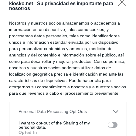
kiosko.net -
Su privacidad es importante para
nosotros
Nosotros y nuestros socios almacenamos o accedemos a
información en un dispositivo, tales como cookies, y
procesamos datos personales, tales como identificadores
únicos e información estándar enviada por un dispositivo,
para personalizar contenidos y anuncios, medición de
anuncios y del contenido e información sobre el público, así
como para desarrollar y mejorar productos. Con su permiso,
nosotros y nuestros socios podemos utilizar datos de
localización geográfica precisa e identificación mediante las
características de dispositivos. Puede hacer clic para
otorgarnos su consentimiento a nosotros y a nuestros socios
para que llevemos a cabo el procesamiento previamente
descrito. De forma alternativa, puede acceder a información
más detallada y cambiar sus preferencias antes de otorgar o
Personal Data Processing Opt Outs
negar su consentimiento. Tenga en cuenta que algún
procesamiento de sus datos personales puede no requerir
I want to opt-out of the Sharing of my
de su consentimiento, pero usted tiene el derecho de
personal data.
rechazar tal procesamiento. Sus preferencias se aplicarán
Opted In