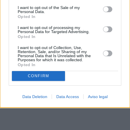
solo a este sitio web. Puede cambiar sus preferencias en
I want to opt-out of the Sale of my
cualquier momento entrando de nuevo en este sitio web o
Personal Data.
visitando nuestra política de privacidad.
Opted In
I want to opt-out of processing my
Personal Data for Targeted Advertising.
Opted In
I want to opt-out of Collection, Use,
Retention, Sale, and/or Sharing of my
Personal Data that Is Unrelated with the
Purposes for which it was collected.
Opted In
CONFIRM
Data Deletion
Data Access
Aviso legal