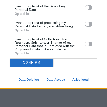
solo a este sitio web. Puede cambiar sus preferencias en
I want to opt-out of the Sale of my
cualquier momento entrando de nuevo en este sitio web o
Personal Data.
visitando nuestra política de privacidad.
Opted In
I want to opt-out of processing my
Personal Data for Targeted Advertising.
Opted In
I want to opt-out of Collection, Use,
Retention, Sale, and/or Sharing of my
Personal Data that Is Unrelated with the
Purposes for which it was collected.
Opted In
CONFIRM
Data Deletion
Data Access
Aviso legal