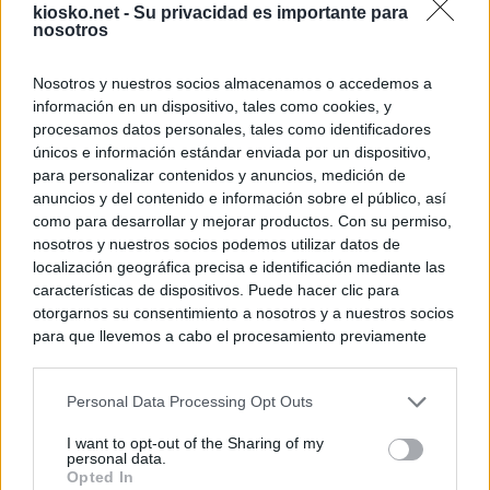
kiosko.net -
Su privacidad es importante para
nosotros
Nosotros y nuestros socios almacenamos o accedemos a
información en un dispositivo, tales como cookies, y
procesamos datos personales, tales como identificadores
únicos e información estándar enviada por un dispositivo,
para personalizar contenidos y anuncios, medición de
anuncios y del contenido e información sobre el público, así
como para desarrollar y mejorar productos. Con su permiso,
nosotros y nuestros socios podemos utilizar datos de
localización geográfica precisa e identificación mediante las
características de dispositivos. Puede hacer clic para
otorgarnos su consentimiento a nosotros y a nuestros socios
para que llevemos a cabo el procesamiento previamente
descrito. De forma alternativa, puede acceder a información
más detallada y cambiar sus preferencias antes de otorgar o
Personal Data Processing Opt Outs
negar su consentimiento. Tenga en cuenta que algún
procesamiento de sus datos personales puede no requerir
I want to opt-out of the Sharing of my
de su consentimiento, pero usted tiene el derecho de
personal data.
rechazar tal procesamiento. Sus preferencias se aplicarán
Opted In