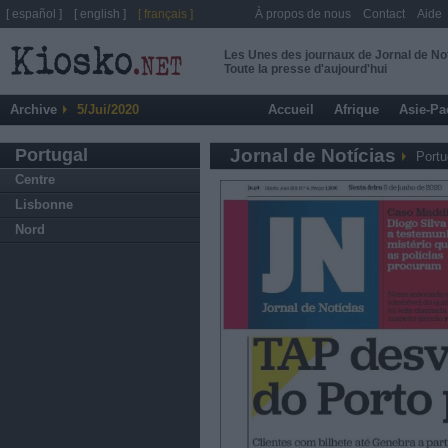
[ español ]
[ english ]
[ français ]
À propos de nous
Contact
Aide
Les Unes des journaux de Jornal de No
Toute la presse d'aujourd'hui
Archive
5/Jui/2020
Accueil
Afrique
Asie-Pa
Portugal
Jornal de Notícias
Portu
Centre
Lisbonne
Nord