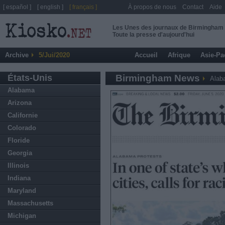
[ español ]
[ english ]
[ français ]
À propos de nous
Contact
Aide
Les Unes des journaux de Birmingham
Toute la presse d'aujourd'hui
Archive
5/Jui/2020
Accueil
Afrique
Asie-Pa
États-Unis
Birmingham News
Alab
Alabama
Arizona
Californie
Colorado
Floride
Georgia
Illinois
Indiana
Maryland
Massachusetts
Michigan