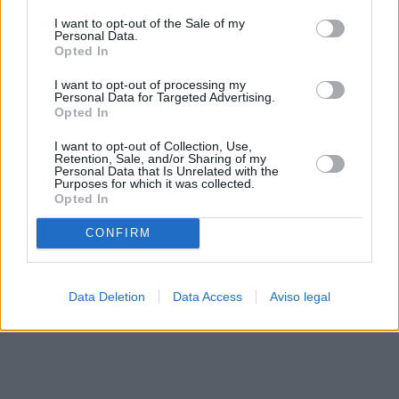
solo a este sitio web. Puede cambiar sus preferencias en
I want to opt-out of the Sale of my
cualquier momento entrando de nuevo en este sitio web o
Personal Data.
visitando nuestra política de privacidad.
Opted In
I want to opt-out of processing my
Personal Data for Targeted Advertising.
Opted In
I want to opt-out of Collection, Use,
Retention, Sale, and/or Sharing of my
Personal Data that Is Unrelated with the
Purposes for which it was collected.
Opted In
CONFIRM
Data Deletion
Data Access
Aviso legal