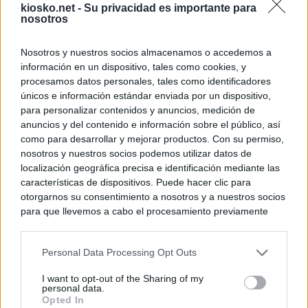
kiosko.net -
Su privacidad es importante para
nosotros
Nosotros y nuestros socios almacenamos o accedemos a
información en un dispositivo, tales como cookies, y
procesamos datos personales, tales como identificadores
únicos e información estándar enviada por un dispositivo,
para personalizar contenidos y anuncios, medición de
anuncios y del contenido e información sobre el público, así
como para desarrollar y mejorar productos. Con su permiso,
nosotros y nuestros socios podemos utilizar datos de
localización geográfica precisa e identificación mediante las
características de dispositivos. Puede hacer clic para
otorgarnos su consentimiento a nosotros y a nuestros socios
para que llevemos a cabo el procesamiento previamente
descrito. De forma alternativa, puede acceder a información
más detallada y cambiar sus preferencias antes de otorgar o
Personal Data Processing Opt Outs
negar su consentimiento. Tenga en cuenta que algún
procesamiento de sus datos personales puede no requerir
I want to opt-out of the Sharing of my
de su consentimiento, pero usted tiene el derecho de
personal data.
rechazar tal procesamiento. Sus preferencias se aplicarán
Opted In