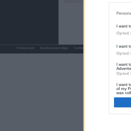
preferencia
política de 
Persona
I want t
Opted 
I want t
© Kiosko.net
Avertissement légal
Confidentialité et Cookies
Opted 
I want 
Advertis
Opted 
I want t
of my P
was col
Opted 