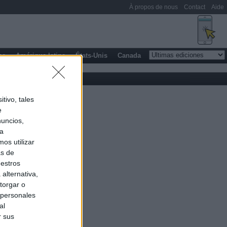
À propos de nous
Contact
Aide
pe
Amérique latine
États-Unis
Canada
tivo, tales
e
nuncios,
ra
os utilizar
as de
uestros
alternativa,
torgar o
 personales
al
r sus