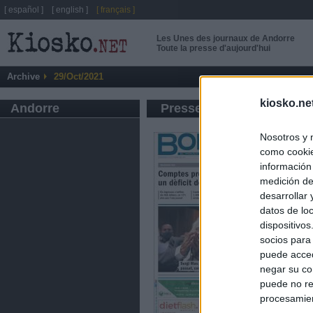
[ español ]
[ english ]
[ français ]
Les Unes des journaux de Andorre
Toute la presse d'aujourd'hui
Archive
29/Oct/2021
kiosko.ne
Andorre
Presse d'information gén
Nosotros y 
como cookie
información
medición de
desarrollar
datos de loc
dispositivo
socios para
puede acced
negar su co
puede no re
procesamien