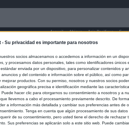
Accueil
Afrique
Asie-Pacifique
Euro
t -
Su privacidad es importante para nosotros
éra
nuestros socios almacenamos o accedemos a información en un disposi
s, y procesamos datos personales, tales como identificadores únicos 
 estándar enviada por un dispositivo, para personalizar contenidos y a
 anuncios y del contenido e información sobre el público, así como pa
 y mejorar productos. Con su permiso, nosotros y nuestros socios podem
alización geográfica precisa e identificación mediante las característic
s. Puede hacer clic para otorgarnos su consentimiento a nosotros y a n
 que llevemos a cabo el procesamiento previamente descrito. De forma 
er a información más detallada y cambiar sus preferencias antes de o
nsentimiento. Tenga en cuenta que algún procesamiento de sus datos
querir de su consentimiento, pero usted tiene el derecho de rechazar t
to. Sus preferencias se aplicarán solo a este sitio web. Puede cambia