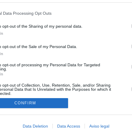
s en cualquier momento entrando de nuevo en este sitio web o visitan
privacidad.
l Data Processing Opt Outs
o opt-out of the Sharing of my personal data.
In
o opt-out of the Sale of my Personal Data.
In
to opt-out of processing my Personal Data for Targeted
ing.
In
o opt-out of Collection, Use, Retention, Sale, and/or Sharing
ersonal Data that Is Unrelated with the Purposes for which it
lected.
In
CONFIRM
Data Deletion
Data Access
Aviso legal