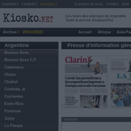
[ español ]
[ english ]
[ français ]
À propos de nous
Contact
Aide
Les Unes des journaux de Argentine
Toute la presse d'aujourd'hui
Archive
29/Oct/2021
Accueil
Afrique
Asie-Pa
Argentine
Presse d'information gén
Buenos Aires
Buenos Aires C.F.
Catamarca
Chaco
Chubut
Cordoba_ar
Corrientes
Entre Ríos
Formosa
Jujuy
publicité
La Pampa