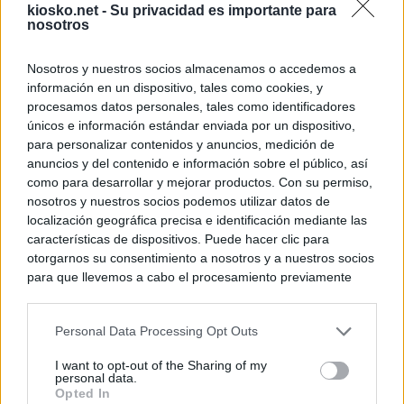
kiosko.net -
Su privacidad es importante para
nosotros
Nosotros y nuestros socios almacenamos o accedemos a
información en un dispositivo, tales como cookies, y
procesamos datos personales, tales como identificadores
únicos e información estándar enviada por un dispositivo,
para personalizar contenidos y anuncios, medición de
anuncios y del contenido e información sobre el público, así
como para desarrollar y mejorar productos. Con su permiso,
nosotros y nuestros socios podemos utilizar datos de
localización geográfica precisa e identificación mediante las
características de dispositivos. Puede hacer clic para
otorgarnos su consentimiento a nosotros y a nuestros socios
para que llevemos a cabo el procesamiento previamente
descrito. De forma alternativa, puede acceder a información
más detallada y cambiar sus preferencias antes de otorgar o
Personal Data Processing Opt Outs
negar su consentimiento. Tenga en cuenta que algún
procesamiento de sus datos personales puede no requerir
I want to opt-out of the Sharing of my
de su consentimiento, pero usted tiene el derecho de
personal data.
rechazar tal procesamiento. Sus preferencias se aplicarán
Opted In