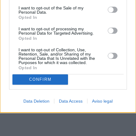
solo a este sitio web. Puede cambiar sus preferencias en
I want to opt-out of the Sale of my
cualquier momento entrando de nuevo en este sitio web o
Personal Data.
visitando nuestra política de privacidad.
Opted In
I want to opt-out of processing my
Personal Data for Targeted Advertising.
Opted In
I want to opt-out of Collection, Use,
Retention, Sale, and/or Sharing of my
Personal Data that Is Unrelated with the
Purposes for which it was collected.
Opted In
CONFIRM
Data Deletion
Data Access
Aviso legal