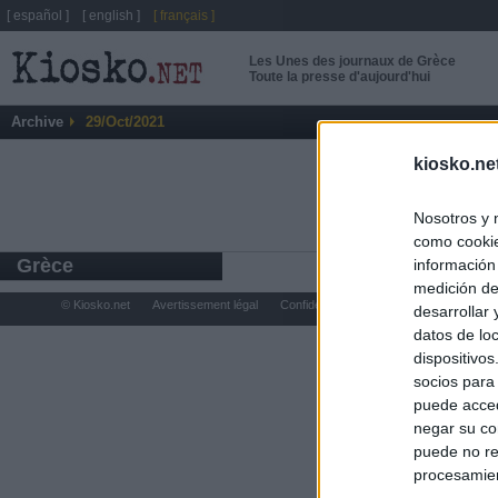
[ español ]
[ english ]
[ français ]
Les Unes des journaux de Grèce
Toute la presse d'aujourd'hui
Archive
29/Oct/2021
kiosko.ne
Nosotros y 
como cookie
Grèce
información
medición de
© Kiosko.net
Avertissement légal
Confidentialité et Cookies
desarrollar
datos de loc
dispositivo
socios para
puede acced
negar su co
puede no re
procesamien