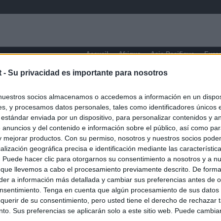
Accueil
Afrique
Asie-Pacifique
Euro
t -
Su privacidad es importante para nosotros
nuestros socios almacenamos o accedemos a información en un disposi
s, y procesamos datos personales, tales como identificadores únicos 
 estándar enviada por un dispositivo, para personalizar contenidos y a
 anuncios y del contenido e información sobre el público, así como pa
 y mejorar productos. Con su permiso, nosotros y nuestros socios podem
alización geográfica precisa e identificación mediante las característic
s. Puede hacer clic para otorgarnos su consentimiento a nosotros y a n
 que llevemos a cabo el procesamiento previamente descrito. De forma 
er a información más detallada y cambiar sus preferencias antes de o
nsentimiento. Tenga en cuenta que algún procesamiento de sus datos
querir de su consentimiento, pero usted tiene el derecho de rechazar t
to. Sus preferencias se aplicarán solo a este sitio web. Puede cambia