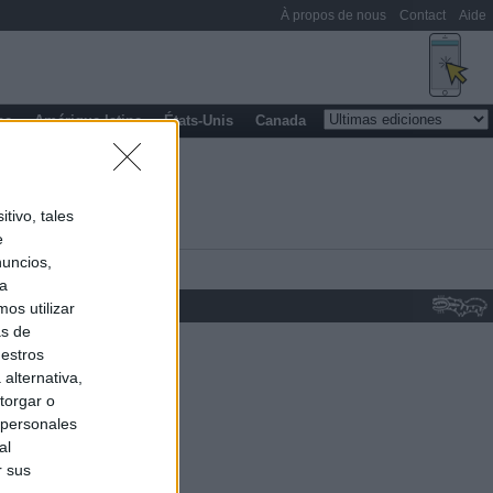
À propos de nous
Contact
Aide
pe
Amérique latine
États-Unis
Canada
tivo, tales
e
nuncios,
ra
os utilizar
as de
uestros
alternativa,
torgar o
 personales
al
r sus