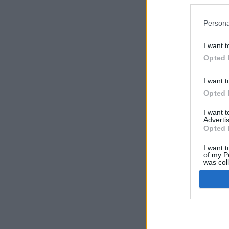
preferencia
política de 
Persona
I want t
Opted 
I want t
Opted 
I want 
Advertis
Opted 
I want t
of my P
was col
Opted 