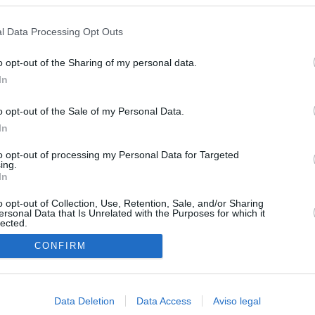
s en cualquier momento entrando de nuevo en este sitio web o visitan
privacidad.
l Data Processing Opt Outs
o opt-out of the Sharing of my personal data.
In
o opt-out of the Sale of my Personal Data.
In
to opt-out of processing my Personal Data for Targeted
ing.
In
o opt-out of Collection, Use, Retention, Sale, and/or Sharing
ersonal Data that Is Unrelated with the Purposes for which it
lected.
In
CONFIRM
Data Deletion
Data Access
Aviso legal