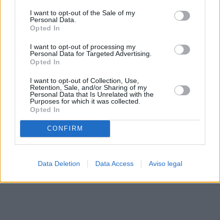
solo a este sitio web. Puede cambiar sus preferencias en
I want to opt-out of the Sale of my
cualquier momento entrando de nuevo en este sitio web o
Personal Data.
visitando nuestra política de privacidad.
Opted In
I want to opt-out of processing my
Personal Data for Targeted Advertising.
Opted In
I want to opt-out of Collection, Use,
Retention, Sale, and/or Sharing of my
Personal Data that Is Unrelated with the
Purposes for which it was collected.
Opted In
CONFIRM
Data Deletion
Data Access
Aviso legal