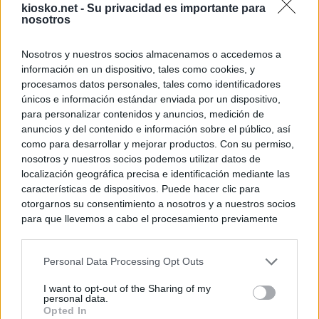
kiosko.net -
Su privacidad es importante para
nosotros
Nosotros y nuestros socios almacenamos o accedemos a
información en un dispositivo, tales como cookies, y
procesamos datos personales, tales como identificadores
únicos e información estándar enviada por un dispositivo,
para personalizar contenidos y anuncios, medición de
anuncios y del contenido e información sobre el público, así
como para desarrollar y mejorar productos. Con su permiso,
nosotros y nuestros socios podemos utilizar datos de
localización geográfica precisa e identificación mediante las
características de dispositivos. Puede hacer clic para
otorgarnos su consentimiento a nosotros y a nuestros socios
para que llevemos a cabo el procesamiento previamente
descrito. De forma alternativa, puede acceder a información
más detallada y cambiar sus preferencias antes de otorgar o
Personal Data Processing Opt Outs
negar su consentimiento. Tenga en cuenta que algún
procesamiento de sus datos personales puede no requerir
I want to opt-out of the Sharing of my
de su consentimiento, pero usted tiene el derecho de
personal data.
rechazar tal procesamiento. Sus preferencias se aplicarán
Opted In