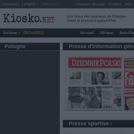
[ español ]
[ english ]
[ français ]
À propos de nous
Contact
Aide
Les Unes des journaux de Pologne
Toute la presse d'aujourd'hui
Archive
29/Oct/2021
Accueil
Afrique
Asie-Pa
Pologne
Presse d'information gén
Presse sportive