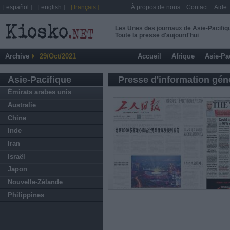
[ español ]
[ english ]
[ français ]
À propos de nous
Contact
Aide
Les Unes des journaux de Asie-Pacifiq
Toute la presse d'aujourd'hui
Archive
29/Oct/2021
Accueil
Afrique
Asie-Pa
Asie-Pacifique
Presse d'information gén
Émirats arabes unis
Australie
Chine
Inde
Iran
Israël
Japon
Nouvelle-Zélande
Philippines