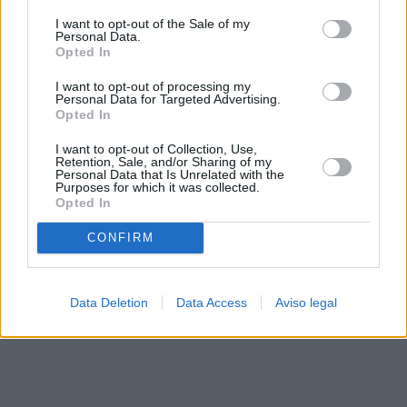
solo a este sitio web. Puede cambiar sus preferencias en
I want to opt-out of the Sale of my
cualquier momento entrando de nuevo en este sitio web o
Personal Data.
visitando nuestra política de privacidad.
Opted In
I want to opt-out of processing my
Personal Data for Targeted Advertising.
Opted In
I want to opt-out of Collection, Use,
Retention, Sale, and/or Sharing of my
Personal Data that Is Unrelated with the
Purposes for which it was collected.
Opted In
CONFIRM
Data Deletion
Data Access
Aviso legal