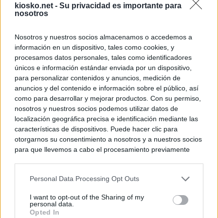
kiosko.net -
Su privacidad es importante para
nosotros
Nosotros y nuestros socios almacenamos o accedemos a
información en un dispositivo, tales como cookies, y
procesamos datos personales, tales como identificadores
únicos e información estándar enviada por un dispositivo,
para personalizar contenidos y anuncios, medición de
anuncios y del contenido e información sobre el público, así
como para desarrollar y mejorar productos. Con su permiso,
nosotros y nuestros socios podemos utilizar datos de
localización geográfica precisa e identificación mediante las
características de dispositivos. Puede hacer clic para
otorgarnos su consentimiento a nosotros y a nuestros socios
para que llevemos a cabo el procesamiento previamente
descrito. De forma alternativa, puede acceder a información
más detallada y cambiar sus preferencias antes de otorgar o
Personal Data Processing Opt Outs
negar su consentimiento. Tenga en cuenta que algún
procesamiento de sus datos personales puede no requerir
I want to opt-out of the Sharing of my
de su consentimiento, pero usted tiene el derecho de
personal data.
rechazar tal procesamiento. Sus preferencias se aplicarán
Opted In