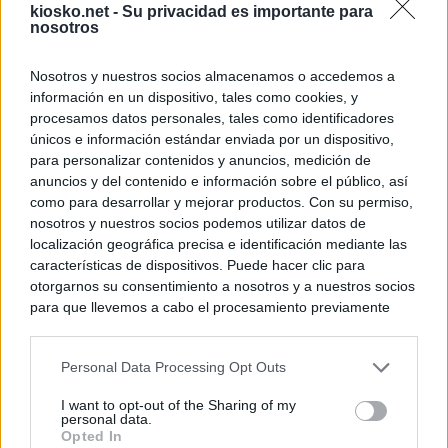
kiosko.net -
Su privacidad es importante para
nosotros
Nosotros y nuestros socios almacenamos o accedemos a
información en un dispositivo, tales como cookies, y
procesamos datos personales, tales como identificadores
únicos e información estándar enviada por un dispositivo,
para personalizar contenidos y anuncios, medición de
anuncios y del contenido e información sobre el público, así
como para desarrollar y mejorar productos. Con su permiso,
nosotros y nuestros socios podemos utilizar datos de
localización geográfica precisa e identificación mediante las
características de dispositivos. Puede hacer clic para
otorgarnos su consentimiento a nosotros y a nuestros socios
para que llevemos a cabo el procesamiento previamente
descrito. De forma alternativa, puede acceder a información
más detallada y cambiar sus preferencias antes de otorgar o
Personal Data Processing Opt Outs
negar su consentimiento. Tenga en cuenta que algún
procesamiento de sus datos personales puede no requerir
I want to opt-out of the Sharing of my
de su consentimiento, pero usted tiene el derecho de
personal data.
rechazar tal procesamiento. Sus preferencias se aplicarán
Opted In