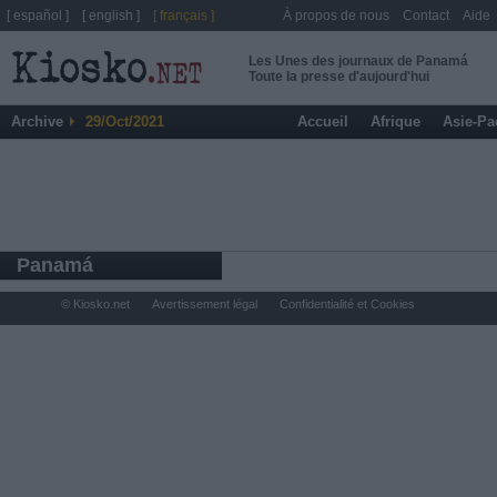
[ español ]
[ english ]
[ français ]
À propos de nous
Contact
Aide
Les Unes des journaux de Panamá
Toute la presse d'aujourd'hui
Archive
29/Oct/2021
Accueil
Afrique
Asie-Pa
Panamá
© Kiosko.net
Avertissement légal
Confidentialité et Cookies