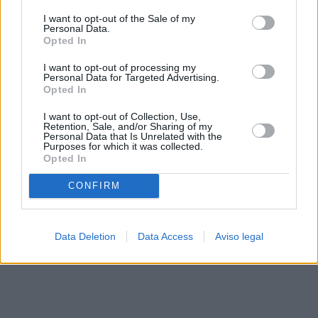
solo a este sitio web. Puede cambiar sus preferencias en
I want to opt-out of the Sale of my
cualquier momento entrando de nuevo en este sitio web o
Personal Data.
visitando nuestra política de privacidad.
Opted In
I want to opt-out of processing my
Personal Data for Targeted Advertising.
Opted In
I want to opt-out of Collection, Use,
Retention, Sale, and/or Sharing of my
Personal Data that Is Unrelated with the
Purposes for which it was collected.
Opted In
CONFIRM
Data Deletion
Data Access
Aviso legal