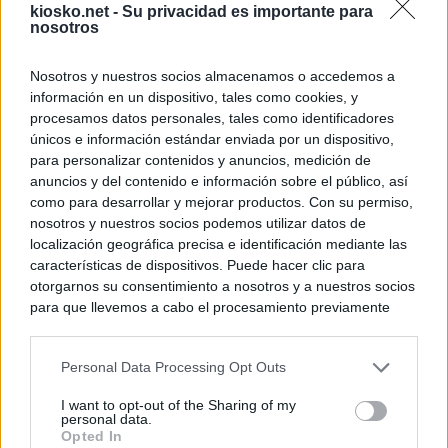
kiosko.net -
Su privacidad es importante para
nosotros
Nosotros y nuestros socios almacenamos o accedemos a
información en un dispositivo, tales como cookies, y
procesamos datos personales, tales como identificadores
únicos e información estándar enviada por un dispositivo,
para personalizar contenidos y anuncios, medición de
anuncios y del contenido e información sobre el público, así
como para desarrollar y mejorar productos. Con su permiso,
nosotros y nuestros socios podemos utilizar datos de
localización geográfica precisa e identificación mediante las
características de dispositivos. Puede hacer clic para
otorgarnos su consentimiento a nosotros y a nuestros socios
para que llevemos a cabo el procesamiento previamente
descrito. De forma alternativa, puede acceder a información
más detallada y cambiar sus preferencias antes de otorgar o
Personal Data Processing Opt Outs
negar su consentimiento. Tenga en cuenta que algún
procesamiento de sus datos personales puede no requerir
I want to opt-out of the Sharing of my
de su consentimiento, pero usted tiene el derecho de
personal data.
rechazar tal procesamiento. Sus preferencias se aplicarán
Opted In