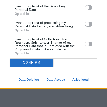
solo a este sitio web. Puede cambiar sus preferencias en
I want to opt-out of the Sale of my
cualquier momento entrando de nuevo en este sitio web o
Personal Data.
visitando nuestra política de privacidad.
Opted In
I want to opt-out of processing my
Personal Data for Targeted Advertising.
Opted In
I want to opt-out of Collection, Use,
Retention, Sale, and/or Sharing of my
Personal Data that Is Unrelated with the
Purposes for which it was collected.
Opted In
CONFIRM
Data Deletion
Data Access
Aviso legal