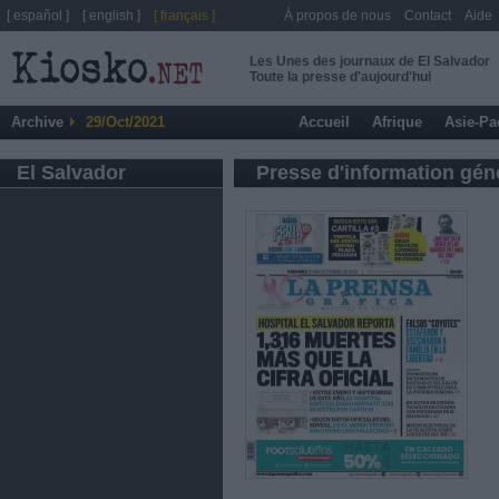
[ español ]
[ english ]
[ français ]
À propos de nous
Contact
Aide
Les Unes des journaux de El Salvador
Toute la presse d'aujourd'hui
Archive
29/Oct/2021
Accueil
Afrique
Asie-Pa
El Salvador
Presse d'information gén