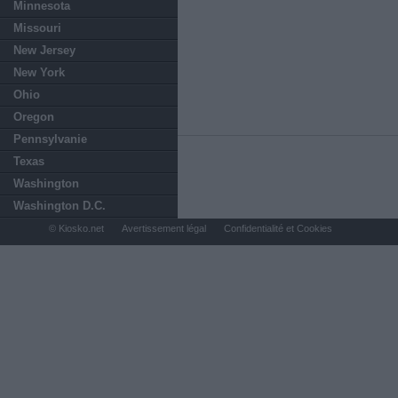
Minnesota
Missouri
New Jersey
New York
Ohio
Oregon
Pennsylvanie
Texas
Washington
Washington D.C.
© Kiosko.net
Avertissement légal
Confidentialité et Cookies