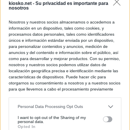
kiosko.net -
Su privacidad es importante para
nosotros
Nosotros y nuestros socios almacenamos o accedemos a
información en un dispositivo, tales como cookies, y
procesamos datos personales, tales como identificadores
únicos e información estándar enviada por un dispositivo,
para personalizar contenidos y anuncios, medición de
anuncios y del contenido e información sobre el público, así
como para desarrollar y mejorar productos. Con su permiso,
nosotros y nuestros socios podemos utilizar datos de
localización geográfica precisa e identificación mediante las
características de dispositivos. Puede hacer clic para
otorgarnos su consentimiento a nosotros y a nuestros socios
para que llevemos a cabo el procesamiento previamente
descrito. De forma alternativa, puede acceder a información
más detallada y cambiar sus preferencias antes de otorgar o
Personal Data Processing Opt Outs
negar su consentimiento. Tenga en cuenta que algún
procesamiento de sus datos personales puede no requerir
I want to opt-out of the Sharing of my
de su consentimiento, pero usted tiene el derecho de
personal data.
rechazar tal procesamiento. Sus preferencias se aplicarán
Opted In