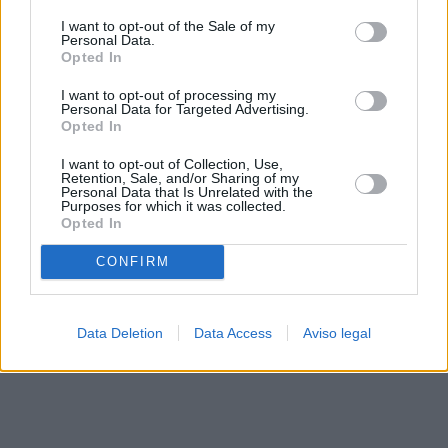
solo a este sitio web. Puede cambiar sus preferencias en
I want to opt-out of the Sale of my
cualquier momento entrando de nuevo en este sitio web o
Personal Data.
visitando nuestra política de privacidad.
Opted In
I want to opt-out of processing my
Personal Data for Targeted Advertising.
Opted In
I want to opt-out of Collection, Use,
Retention, Sale, and/or Sharing of my
Personal Data that Is Unrelated with the
Purposes for which it was collected.
Opted In
CONFIRM
Data Deletion
Data Access
Aviso legal