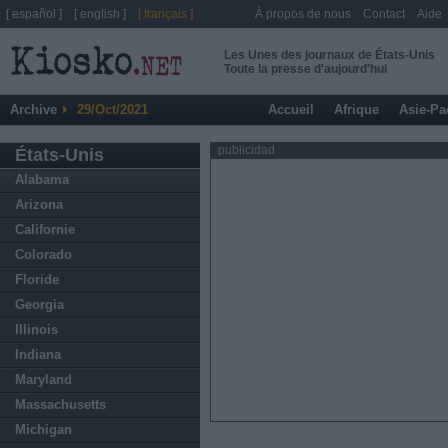
[ español ]
[ english ]
[ français ]
À propos de nous
Contact
Aide
Les Unes des journaux de États-Unis
Toute la presse d'aujourd'hui
Archive
29/Oct/2021
Accueil
Afrique
Asie-Pa
publicidad
États-Unis
Alabama
Arizona
Californie
Colorado
Floride
Georgia
Illinois
Indiana
Maryland
Massachusetts
Michigan