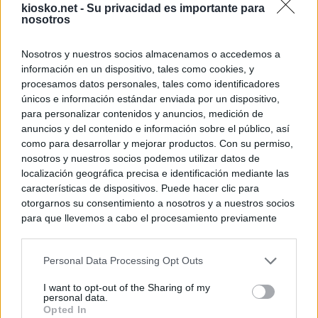
kiosko.net -
Su privacidad es importante para
nosotros
Nosotros y nuestros socios almacenamos o accedemos a
información en un dispositivo, tales como cookies, y
procesamos datos personales, tales como identificadores
únicos e información estándar enviada por un dispositivo,
para personalizar contenidos y anuncios, medición de
anuncios y del contenido e información sobre el público, así
como para desarrollar y mejorar productos. Con su permiso,
nosotros y nuestros socios podemos utilizar datos de
localización geográfica precisa e identificación mediante las
características de dispositivos. Puede hacer clic para
otorgarnos su consentimiento a nosotros y a nuestros socios
para que llevemos a cabo el procesamiento previamente
descrito. De forma alternativa, puede acceder a información
más detallada y cambiar sus preferencias antes de otorgar o
Personal Data Processing Opt Outs
negar su consentimiento. Tenga en cuenta que algún
procesamiento de sus datos personales puede no requerir
I want to opt-out of the Sharing of my
de su consentimiento, pero usted tiene el derecho de
personal data.
rechazar tal procesamiento. Sus preferencias se aplicarán
Opted In