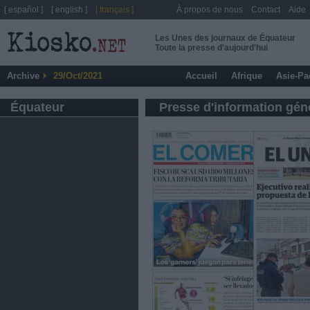
[ español ]
[ english ]
[ français ]
À propos de nous
Contact
Aide
Les Unes des journaux de Équateur
Toute la presse d'aujourd'hui
Archive
29/Oct/2021
Accueil
Afrique
Asie-Pa
Équateur
Presse d'information gén