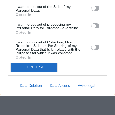
solo a este sitio web. Puede cambiar sus preferencias en
I want to opt-out of the Sale of my
cualquier momento entrando de nuevo en este sitio web o
Personal Data.
visitando nuestra política de privacidad.
Opted In
I want to opt-out of processing my
Personal Data for Targeted Advertising.
Opted In
I want to opt-out of Collection, Use,
Retention, Sale, and/or Sharing of my
Personal Data that Is Unrelated with the
Purposes for which it was collected.
Opted In
CONFIRM
Data Deletion
Data Access
Aviso legal